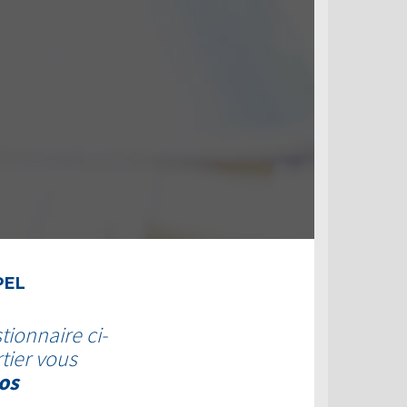
PEL
tionnaire ci-
tier vous
os