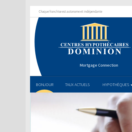
Chaque franchise est autonome et indépendante
Mortgage Connection
BONJOUR
TAUX ACTUELS
HYPOTHÈQUES