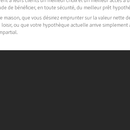
frent à leurs clients un meilleur choix et un meilleur accès à
ude de bénéficier, en toute sécurité, du meilleur prêt hypot
 maison, que vous désiriez emprunter sur la valeur nette de 
e loisir, ou que votre hypothèque actuelle arrive simplement à
mpartial.