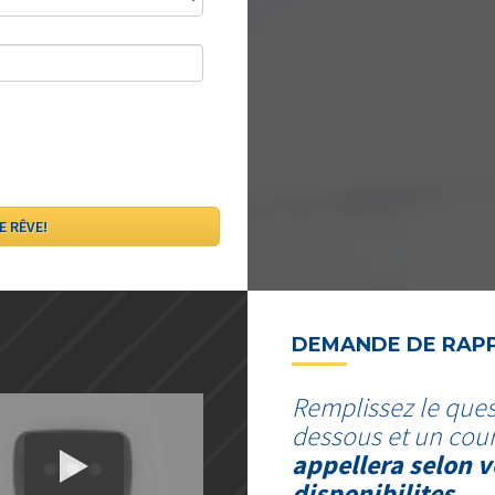
DEMANDE DE RAP
Remplissez le ques
dessous et un cour
appellera selon v
disponibilites.