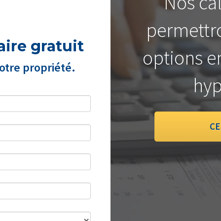
Nos cal
permettro
ire gratuit
options e
tre propriété.
hyp
CE