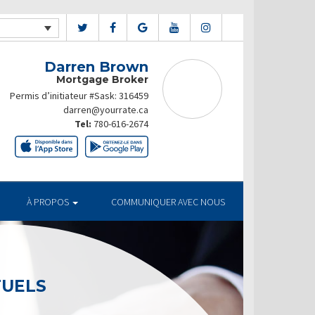
Darren Brown
Mortgage Broker
Permis d’initiateur #Sask: 316459
darren@yourrate.ca
Tel:
780-616-2674
À PROPOS
COMMUNIQUER AVEC NOUS
TUELS