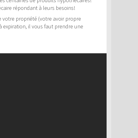
 des centaines de produits hypothécaires!
hécaire répondant à leurs besoins!
votre propriété (votre avoir propre
 expiration, il vous faut prendre une